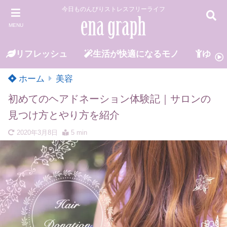
今日ものんびりストレスフリーライフ
MENU
リフレッシュ
生活が快適になるモノ
ゆる
ホーム
美容
初めてのヘアドネーション体験記｜サロンの
見つけ方とやり方を紹介
2020年3月8日
5 min