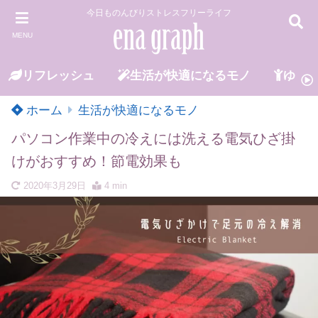
今日ものんびりストレスフリーライフ
MENU
リフレッシュ
生活が快適になるモノ
ゆる
ホーム
生活が快適になるモノ
パソコン作業中の冷えには洗える電気ひざ掛
けがおすすめ！節電効果も
2020年3月29日
4 min