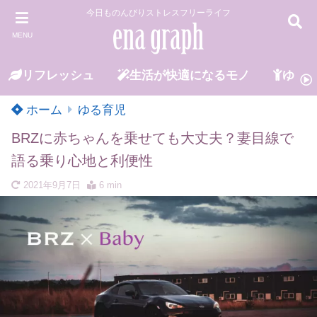
今日ものんびりストレスフリーライフ
MENU
リフレッシュ
生活が快適になるモノ
ゆる
ホーム
ゆる育児
BRZに赤ちゃんを乗せても大丈夫？妻目線で
語る乗り心地と利便性
2021年9月7日
6 min