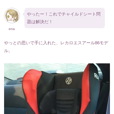
やったー！これでチャイルドシート問
題は解決だ！
ena
やっとの思いで手に入れた、レカロエスアール86モデ
ル。