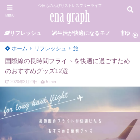
今日ものんびりストレスフリーライフ
MENU
リフレッシュ
生活が快適になるモノ
ゆる
ホーム
リフレッシュ
旅
国際線の長時間フライトを快適に過ごすため
のおすすめグッズ12選
2020年3月29日
5 min