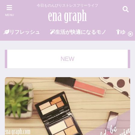
今日ものんびりストレスフリーライフ
MENU
リフレッシュ
生活が快適になるモノ
ゆる
NEW