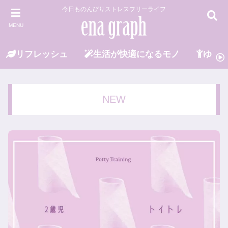
今日ものんびりストレスフリーライフ
MENU
リフレッシュ
生活が快適になるモノ
ゆる
NEW